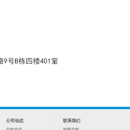
公司动态
联系我们
实时动态
地图导航