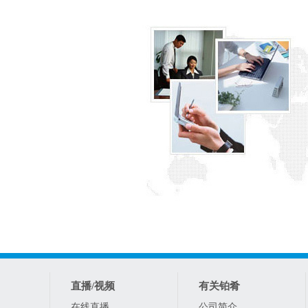
直播/视频
有关铂肴
在线直播
公司简介