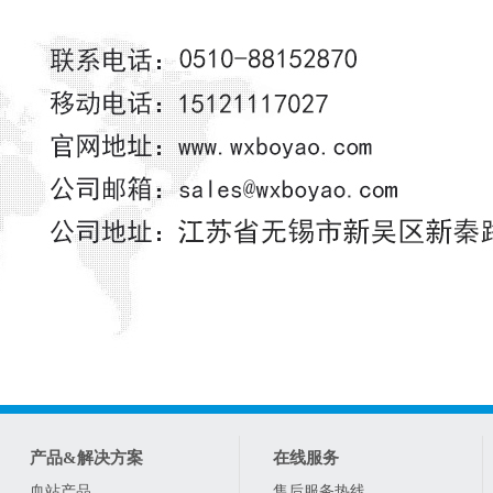
产品&解决方案
在线服务
血站产品
售后服务热线